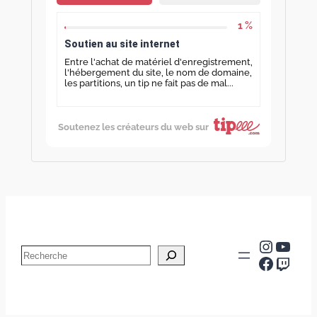
1 %
Soutien au site internet
Entre l'achat de matériel d'enregistrement,
l'hébergement du site, le nom de domaine,
les partitions, un tip ne fait pas de mal...
Soutenez les créateurs du web sur
Instag
YouT
Search
Facebo
Twitc