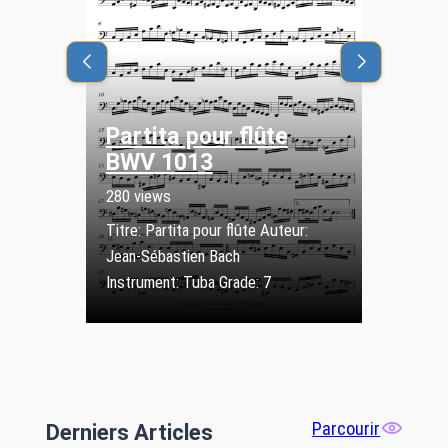
Partita pour flûte
Sonat
BWV 1013
432 views
280 views
Titre : So
Titre: Partita pour flûte Auteur:
Joseph Bo
Jean-Sébastien Bach
Instrument
Instrument: Tuba Grade: 7
tuba (euph
Parcourir
Derniers Articles