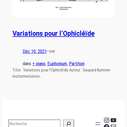
Variations pour l’Ophicléïde
Déc 10, 2021
—
par
dans
+ piano
, 
Euphonium
, 
Partition
Titre : Variations pour l’Ophicléïde Auteur : Gaspard Kummer
instrumentation…
Instag
YouT
Search
Facebo
Twit