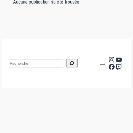
Aucune publication n’a été trouvée.
Instag
YouT
Search
Facebo
Twit