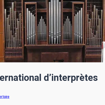
rnational d’interprètes
rtoire