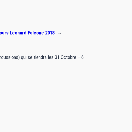
ours Leonard Falcone 2018
→
rcussions) qui se tiendra les 31 Octobre – 6