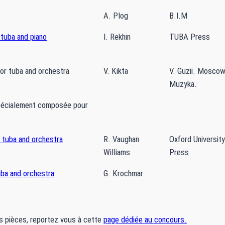
A. Plog
B.I.M
 tuba and piano
I. Rekhin
TUBA Press
or tuba and orchestra
V. Kikta
V. Guzii. Mosco
Muzyka.
pécialement composée pour
 tuba and orchestra
R. Vaughan
Oxford University
Williams
Press
uba and orchestra
G. Krochmar
s pièces, reportez vous à cette
page dédiée au concours.