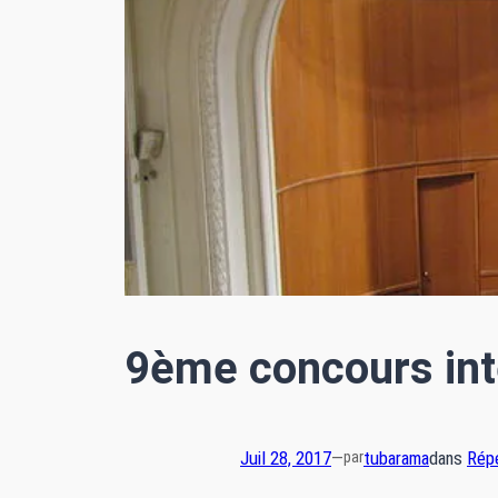
9ème concours inte
Juil 28, 2017
—
tubarama
dans
Répe
par