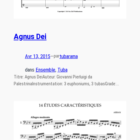
Agnus Dei
Avr 13, 2015
—
tubarama
par
dans
Ensemble
, 
Tuba
Titre: Agnus DeiAuteur: Giovanni Pierluigi da
PalestrinaInstrumentation: 3 euphoniums, 3 tubasGrade:…