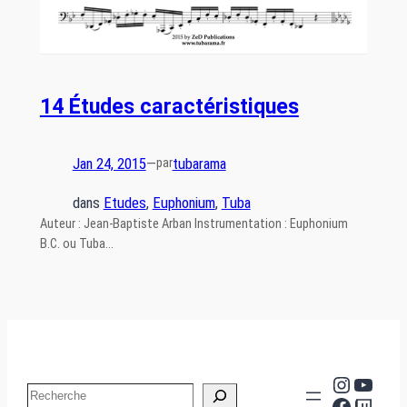
14 Études caractéristiques
Jan 24, 2015
—
tubarama
par
dans
Etudes
, 
Euphonium
, 
Tuba
Auteur : Jean-Baptiste Arban Instrumentation : Euphonium
B.C. ou Tuba…
Instag
YouT
Search
Facebo
Twit