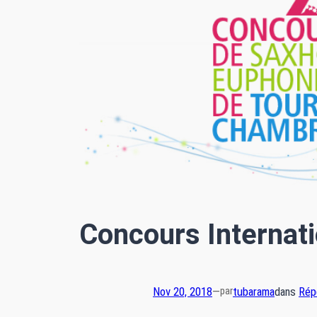
Concours Internat
Nov 20, 2018
—
tubarama
dans
Rép
par