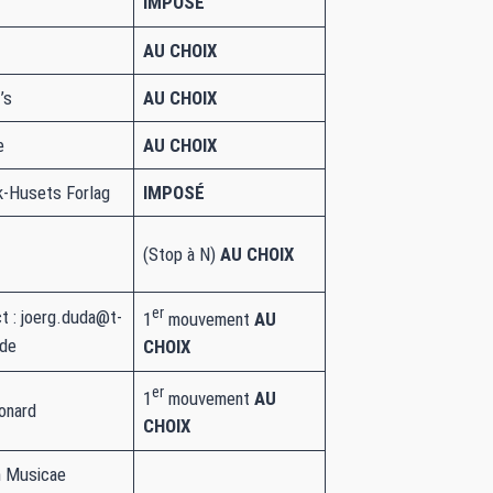
IMPOSÉ
AU CHOIX
’s
AU CHOIX
e
AU CHOIX
k-Husets Forlag
IMPOSÉ
(Stop à N)
AU CHOIX
er
t : joerg.duda@t-
1
mouvement
AU
.de
CHOIX
er
1
mouvement
AU
onard
CHOIX
 Musicae