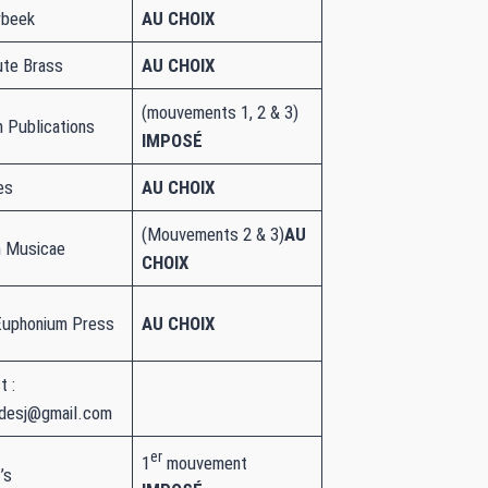
rbeek
AU CHOIX
ute Brass
AU CHOIX
(mouvements 1, 2 & 3)
n Publications
IMPOSÉ
es
AU CHOIX
(Mouvements 2 & 3)
AU
 Musicae
CHOIX
Euphonium Press
AU CHOIX
t :
ndesj@gmail.com
er
1
mouvement
’s