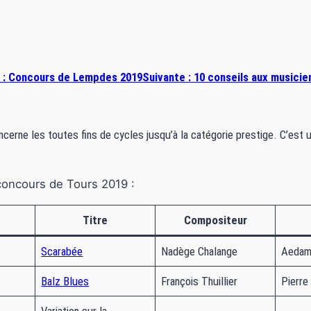
 :
Concours de Lempdes 2019
Suivante :
10 conseils aux musicie
ncerne les toutes fins de cycles jusqu’à la catégorie prestige. C’est u
concours de Tours 2019 :
Titre
Compositeur
Scarabée
Nadège Chalange
Aedam
Balz Blues
François Thuillier
Pierre
Variation sur la