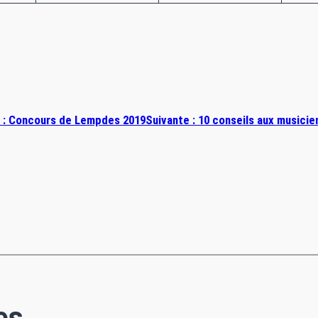
 :
Concours de Lempdes 2019
Suivante :
10 conseils aux musicie
es