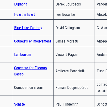
Euphoria
Derek Bourgeois
Vande
Heart in heart
Ivor Bosanko
Absol
Blue Lake Fantasy
David Gillingham
C. Ala
Couleurs en mouvement
James Moreau
Arpèg
Lambonium
Vincent Pages
Aedam
Concerto for Flicorno
Amilcare Ponchielli
Tuba 
Basso
contac
Composition à venir
Romain Desjonquères
romai
Sonate
Paul Hindemith
Schott