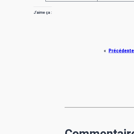
J’aime ça :
«
Précédente
Commentair