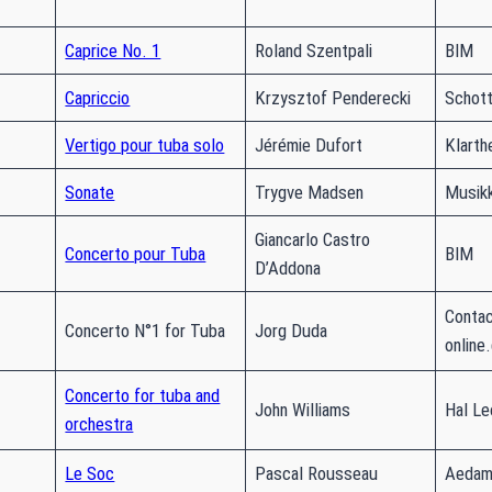
Caprice No. 1
Roland Szentpali
BIM
Capriccio
Krzysztof Penderecki
Schott
Vertigo pour tuba solo
Jérémie Dufort
Klarth
Sonate
Trygve Madsen
Musik
Giancarlo Castro
Concerto pour Tuba
BIM
D’Addona
Contac
Concerto N°1 for Tuba
Jorg Duda
online
Concerto for tuba and
John Williams
Hal Le
orchestra
Le Soc
Pascal Rousseau
Aedam