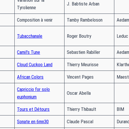
J. Babtiste Arban
Tyrolienne
Composition à venir
Tamby Rambeloson
Aedam
Tubacchanale
Roger Boutry
Leduc
Camil’s Tune
Sebastien Rabiller
Aedam
Cloud Cuckoo Land
Thierry Meurisse
Klarth
African Colors
Vincent Pages
Maest
Capriccio for solo
Oscar Abella
euphonium
Tours et Détours
Thierry Thibault
BIM
Sonate en 6mn30
Claude Pascal
Duran