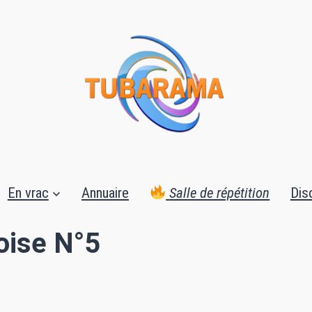
En vrac
Annuaire
Salle de répétition
Dis
oise N°5