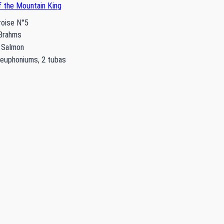
of the Mountain King
roise N°5
 Brahms
s Salmon
 euphoniums, 2 tubas