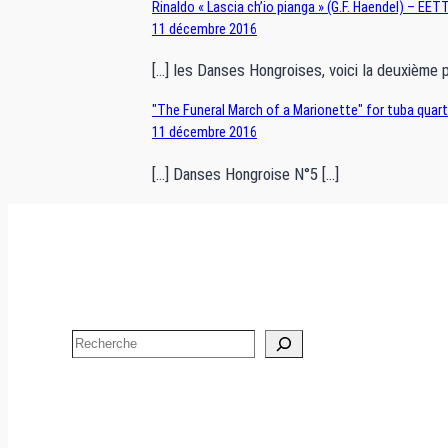
Rinaldo « Lascia ch’io pianga » (G.F. Haendel) – EE
11 décembre 2016
[…] les Danses Hongroises, voici la deuxième 
"The Funeral March of a Marionette" for tuba quar
11 décembre 2016
[…] Danses Hongroise N°5 […]
Search