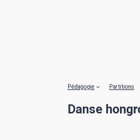
Aller
au
contenu
Pédagogie
Partitions
Danse hongr