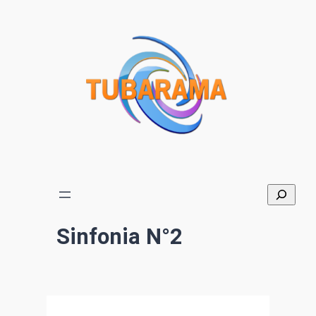
Aller
au
contenu
Sinfonia N°2