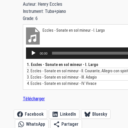
Auteur: Henry Eccles
Instrument: Tuba+piano
Grade: 6
Eccles - Sonate en sol mineur - I. Largo
L
00:00
e
c
1.
Eccles - Sonate en sol mineur - I. Largo
t
2.
Eccles - Sonate en sol mineur - II. Courante; Allegro con spiri
e
3.
Eccles - Sonate en sol mineur - III. Adagio
u
4.
Eccles - Sonate en sol mineur - IV. Vivace
r
a
Télécharger
u
d
i
Facebook
LinkedIn
Bluesky
o
WhatsApp
Partager