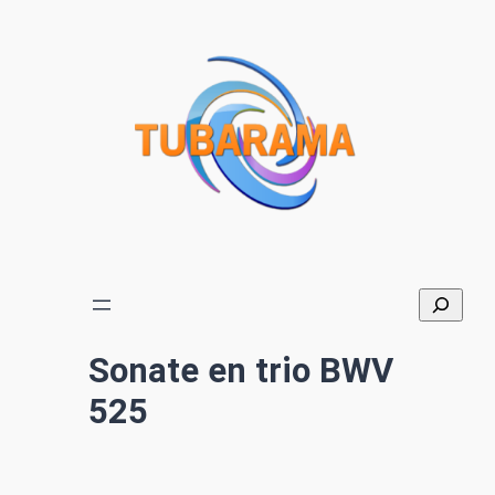
Aller
au
contenu
Sonate en trio BWV
525