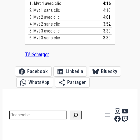
c
1.
Mvt 1 avec clic
4:16
t
2.
Mvt 1 sans clic
4:16
e
3.
Mvt 2 avec clic
4:01
u
4.
Mvt 2 sans clic
3:52
r
5.
Mvt 3 avec clic
3:39
a
6.
Mvt 3 sans clic
3:39
u
d
i
Télécharger
o
Facebook
LinkedIn
Bluesky
WhatsApp
Partager
Instag
YouT
Search
Facebo
Twit