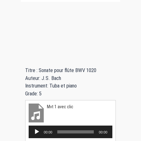
Titre : Sonate pour flûte BWV 1020
Auteur: J.S. Bach
Instrument: Tuba et piano
Grade: 5
Mvt 1 avec clic
L
00:00
00:00
e