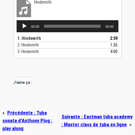
Hindemith
Lecteur
00:00
00:00
audio
1.
Hindemith
2:59
2.
Hindemith
1:26
3.
Hindemith
4:00
J’aime ça :
«
Précédente :
Tuba
Suivante :
Eastman tuba academy
sonata d’Anthony Plog :
: Master class de tuba en ligne
»
play along