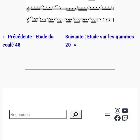
«
Précédente :
Etude du
Suivante :
Etude sur les gammes
coulé 48
20
»
Instag
YouT
Search
Facebo
Twitc