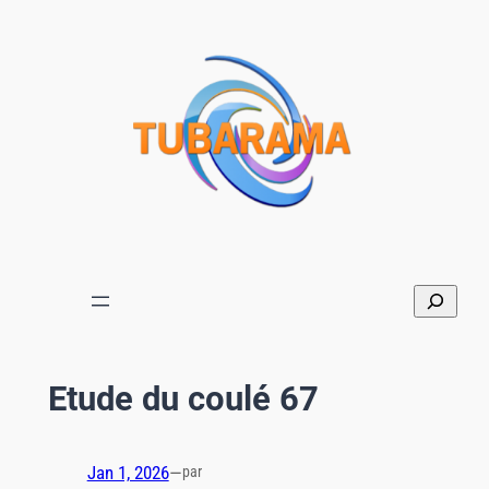
Aller
au
contenu
Etude du coulé 67
Jan 1, 2026
—
par