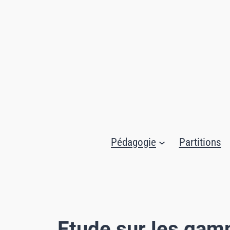
Aller
au
contenu
Pédagogie
Partitions
Etude sur les ga