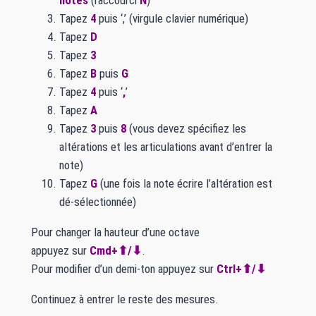
notes
(raccourci
N
)
Tapez
4
puis ‘,’ (virgule clavier numérique)
Tapez
D
Tapez
3
Tapez
B
puis
G
Tapez
4
puis ‘
,
’
Tapez
A
Tapez
3
puis
8
(vous devez spécifiez les
altérations et les articulations avant d’entrer la
note)
Tapez
G
(une fois la note écrire l’altération est
dé-sélectionnée)
Pour changer la hauteur d’une octave
appuyez sur
Cmd+⬆︎/⬇︎
.
Pour modifier d’un demi-ton appuyez sur
Ctrl+⬆︎/⬇︎
Continuez à entrer le reste des mesures.