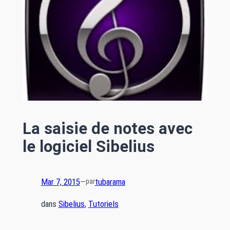
La saisie de notes avec
le logiciel Sibelius
Mar 7, 2015
—
tubarama
par
dans
Sibelius
, 
Tutoriels