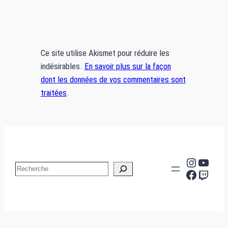
Ce site utilise Akismet pour réduire les
indésirables.
En savoir plus sur la façon
dont les données de vos commentaires sont
traitées
.
Instag
YouT
Search
Facebo
Twit