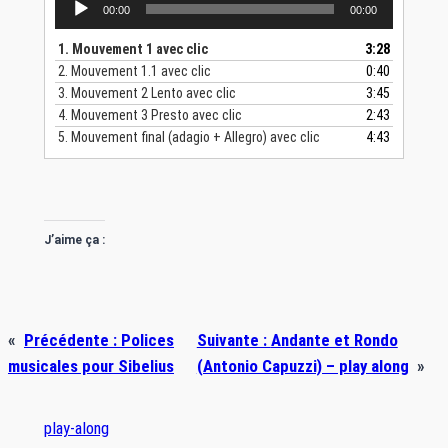
00:00
00:00
audio
1.
Mouvement 1 avec clic
3:28
2.
Mouvement 1.1 avec clic
0:40
3.
Mouvement 2 Lento avec clic
3:45
4.
Mouvement 3 Presto avec clic
2:43
5.
Mouvement final (adagio + Allegro) avec clic
4:43
J’aime ça :
«
Précédente :
Polices
Suivante :
Andante et Rondo
musicales pour Sibelius
(Antonio Capuzzi) – play along
»
play-along