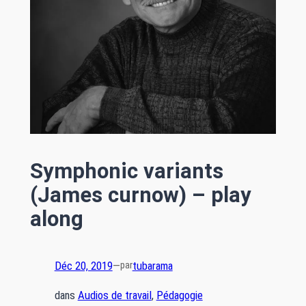
Symphonic variants
(James curnow) – play
along
Déc 20, 2019
—
tubarama
par
dans
Audios de travail
, 
Pédagogie