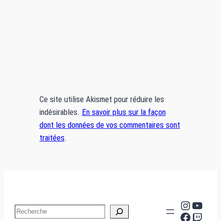
Ce site utilise Akismet pour réduire les
indésirables.
En savoir plus sur la façon
dont les données de vos commentaires sont
traitées
.
Instag
YouT
Search
Facebo
Twit